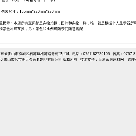
、包装：纸箱 （每箱可装2个平米）
、包装尺寸：155mm*320mm*320mm
重提示：本店所有宝贝都是实物拍摄，图片和实物一样，唯一就是根据个人显示器所
和颜色均可互换，另：颜色和比例可随亲们随意搭配
东省佛山市禅城区石湾镇槎湾路青柯卫浴城 电话：0757-82729105 传真：0757-827
26
佛山市歌市图五金家具制品有限公司
版权所有 技术支持：
百通家居建材网
管理