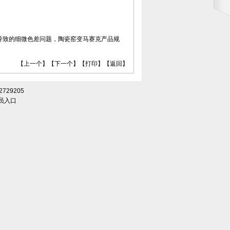
导致的细微色差问题，陶瓷窑变马赛克产品规
【
上一个
】【
下一个
】【
打印
】【
返回
】
29205
员入口