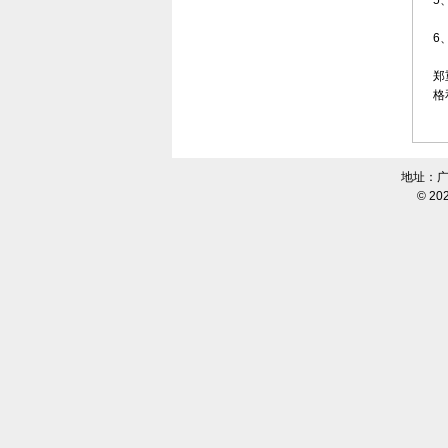
5
6
郑
格
地址：广
© 20