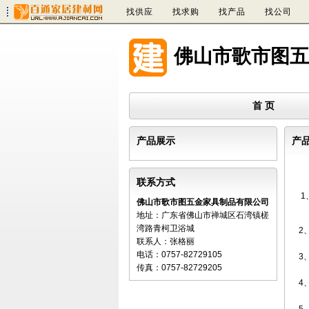
找供应
找求购
找产品
找公司
佛山市歌市图五
首 页
产品展示
产
联系方式
1
佛山市歌市图五金家具制品有限公司
地址：广东省佛山市禅城区石湾镇槎
湾路青柯卫浴城
2
联系人：张格丽
电话：0757-82729105
传真：0757-82729205
4