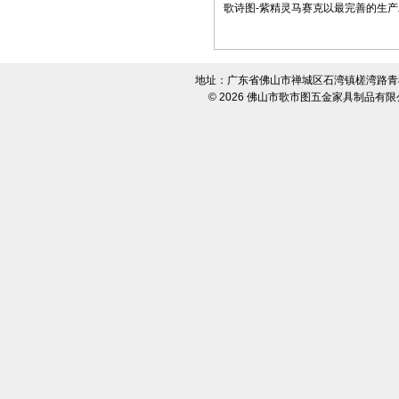
歌诗图-紫精灵马赛克以最完善的生
地址：广东省佛山市禅城区石湾镇槎湾路青柯卫浴城 
© 2026
佛山市歌市图五金家具制品有限